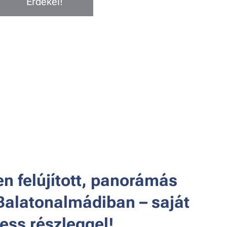
Érdekel!
n felújított, panorámás
Balatonalmádiban – saját
ess részleggel!
🌞