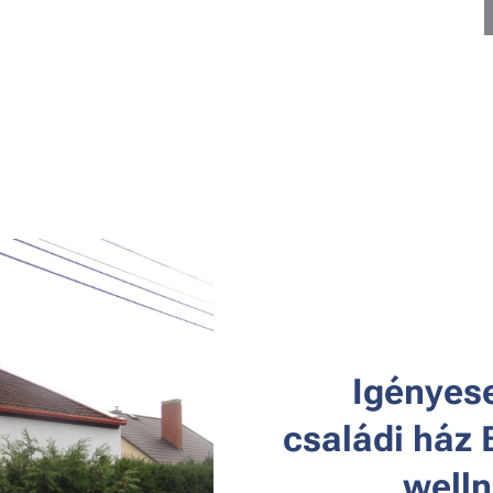
🌿
Igényese
családi ház 
welln