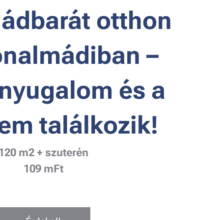
ládbarát otthon
onalmádiban –
 nyugalom és a
em találkozik!
120 m2 + szuterén
109 mFt