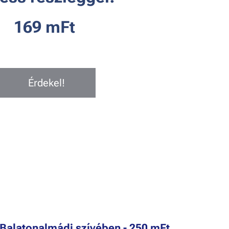
169 mFt
Érdekel!
a Balatonalmádi szívében - 250 mFt