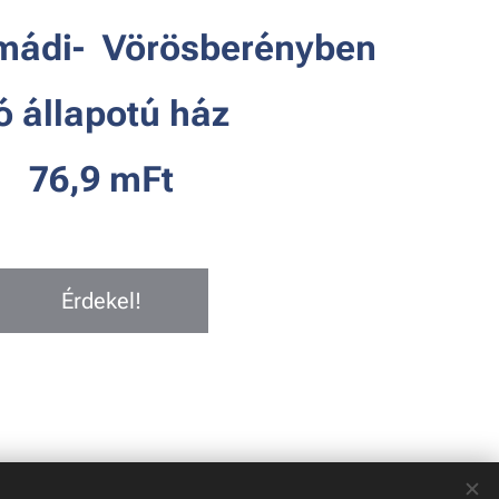
mádi- Vörösberényben
ó állapotú ház
76,9 mFt
Érdekel!