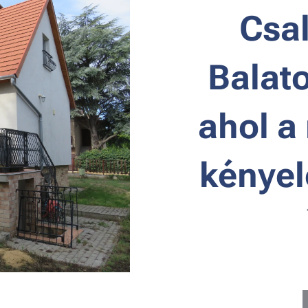
🌿 Csa
Balat
ahol a
kényel