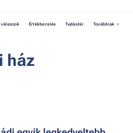
 válaszok
Értékbecslés
Tudástár
Továbbiak
i ház
ádi egyik legkedveltebb