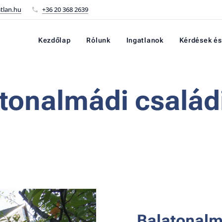
tlan.hu
+36 20 368 2639
Kezdőlap
Rólunk
Ingatlanok
Kérdések és
tonalmádi család
Balatonalm