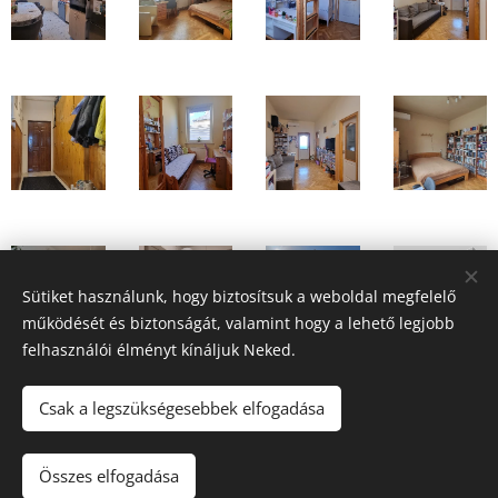
Sütiket használunk, hogy biztosítsuk a weboldal megfelelő
működését és biztonságát, valamint hogy a lehető legjobb
felhasználói élményt kínáljuk Neked.
Csak a legszükségesebbek elfogadása
A képeket biztosította:
Pexels
Összes elfogadása
Az oldalt a
Webnode
működteti
Sütik