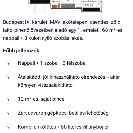
Budapest IX. kerület, MÁV lakótelepen, csendes, zöld
lakó-pihenő övezetben eladó egy 1. emeleti, 68 m²-es,
nappali + 3 külön nyíló szobás lakás.
Főbb jellemzők:
Nappali + 1 szoba + 2 félszoba
Átalakított, jól kihasználható elrendezés – akár
könnyen visszaalakítható
12 m²-es, saját pince
Zárt udvaron gépkocsi beállási lehetőség
Kombi cirkófűtés + 80 literes villanybojler