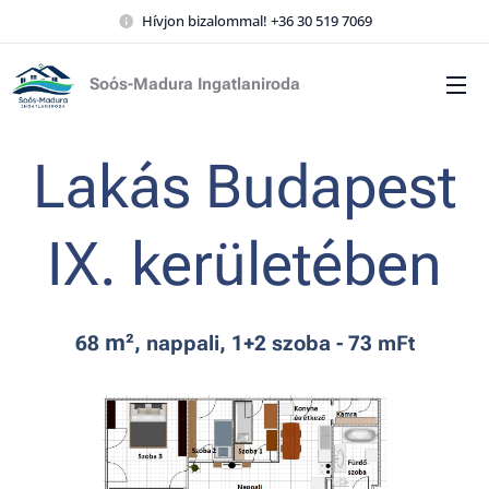
Hívjon bizalommal! +36 30 519 7069
Soós-Madura Ingatlaniroda
Lakás Budapest
IX. kerületében
m²
68
, nappali, 1+2 szoba - 73 mFt