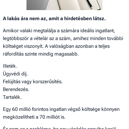
A lakás ára nem az, amit a hirdetésben látsz.
Amikor valaki megtalálja a számára ideális ingatlant,
legtöbbször a vételár az a szám, amihez minden további
költséget viszonyít. A valóságban azonban a teljes
ráfordítás szinte mindig magasabb.
Illeték.
Ügyvédi díj.
Felújítás vagy korszerűsítés.
Berendezés.
Tartalék.
Egy 60 millió forintos ingatlan végső költsége könnyen
megközelítheti a 70 milliót is.
És nem az a probléma, ha egy vásárlás ennyibe kerül —