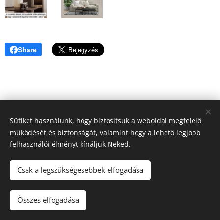
Share
Sütiket használunk, hogy biztosítsuk a weboldal megfelelő
működését és biztonságát, valamint hogy a lehető legjobb
felhasználói élményt kínáljuk Neked.
Csak a legszükségesebbek elfogadása
A képeket biztosította:
Pexels
Összes elfogadása
Az oldalt a
Webnode
működteti
Sütik